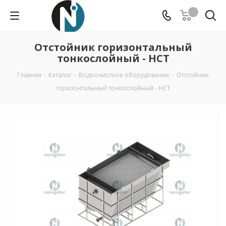
Отстойник горизонтальный
тонкослойный - НСТ
Главная
-
Каталог
-
Водоочистное оборудование
-
Отстойник
горизонтальный тонкослойный - НСТ